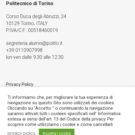
Politecnico di Torino
Corso Duca degli Abruzzi, 24
10129 Torino, ITALY
P.IVA/C.F.: 00518460019
segreteria.alumni@polito.it
+39 0110907998
lun-ven dalle 9:30 alle 12:30
Privacy Policy
Cookies
Ti informiamo che, per migliorare la tua esperienza di
navigazione su questo Sito sono utilizzati dei cookies.
Cliccando su “Accetto ” o continuando la navigazione
saranno attivati tutti i cookies specificati nell' Informativa
estesa ai sensi dell’art. 13 del Codice della privacy. Per
scoprire come utilizziamo i cookie e come cancellarli
privacy policy
.
Accetta i cookie