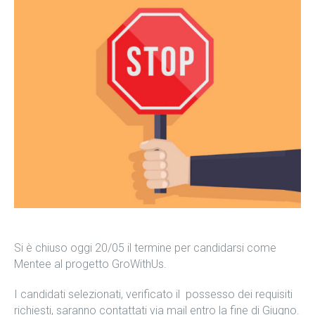
Si è chiuso oggi 20/05 il termine per candidarsi come
Mentee al progetto GroWithUs.
I candidati selezionati, verificato il possesso dei requisiti
richiesti, saranno contattati via mail entro la fine di Giugno.