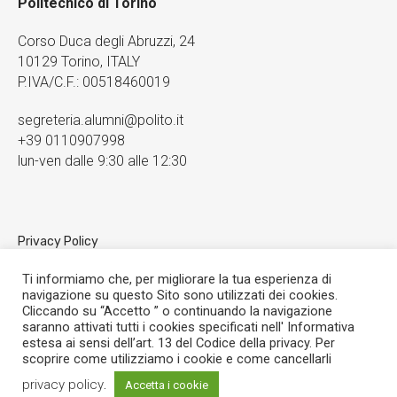
Politecnico di Torino
Corso Duca degli Abruzzi, 24
10129 Torino, ITALY
P.IVA/C.F.: 00518460019
segreteria.alumni@polito.it
+39 0110907998
lun-ven dalle 9:30 alle 12:30
Privacy Policy
Cookies
Ti informiamo che, per migliorare la tua esperienza di
navigazione su questo Sito sono utilizzati dei cookies.
Cliccando su “Accetto ” o continuando la navigazione
saranno attivati tutti i cookies specificati nell' Informativa
estesa ai sensi dell’art. 13 del Codice della privacy. Per
scoprire come utilizziamo i cookie e come cancellarli
privacy policy
.
Accetta i cookie
Grow with us © 2021 / All Rights Reserved